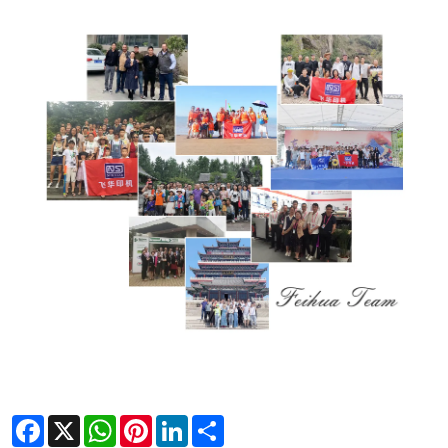
Facebook
X
WhatsApp
Pinterest
LinkedIn
Share