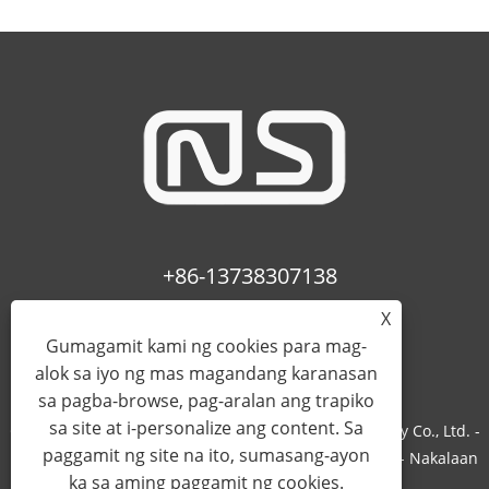
+86-13738307138
X
info@newstar-machine.com
Gumagamit kami ng cookies para mag-
alok sa iyo ng mas magandang karanasan
sa pagba-browse, pag-aralan ang trapiko
sa site at i-personalize ang content. Sa
Copyright © 2022 Wenzhou Feihua Printing Machinery Co., Ltd. -
paggamit ng site na ito, sumasang-ayon
Laminating Machine, Uv Coating Machine, Bopp Film - Nakalaan
ka sa aming paggamit ng cookies.
ang Lahat ng Karapatan.