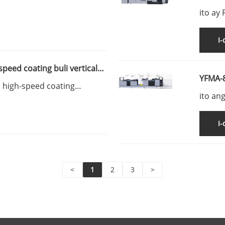
ito ay
I
speed coating buli vertical
YFMA-
l high-speed coating
speed 
chine introduction
ito an
face o
machin
I
<
1
2
3
>