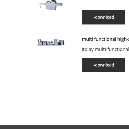
Laminating Machine
I-download
multi functional high-
machine
ito ay multi-functiona
polishing vertical ma
I-download