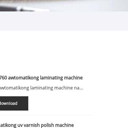
60 awtomatikong laminating machine
 awtomatikong laminating machine na
 ng newstarmachinery. para sa
dagang impormasyon mangyaring makipag-
-download
n sa amin
tikong uv varnish polish machine