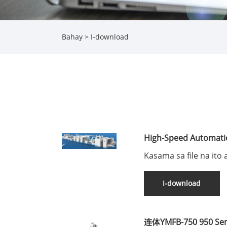
Bahay
>
I-download
High-Speed ​​Automat
Gluer at Stitching Mac
Kasama sa file na ito 
impormasyon tungkol 
gluer at stitching ma
I-download
连体YMFB-750 950 Sem