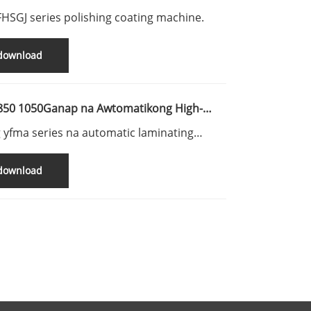
 FHSGJ series polishing coating machine.
-download
850 1050Ganap na Awtomatikong High-
Thermal film laminator singlenor double
g yfma series na automatic laminating
psyonal
e na gawa ng newstarmachinery.
-download