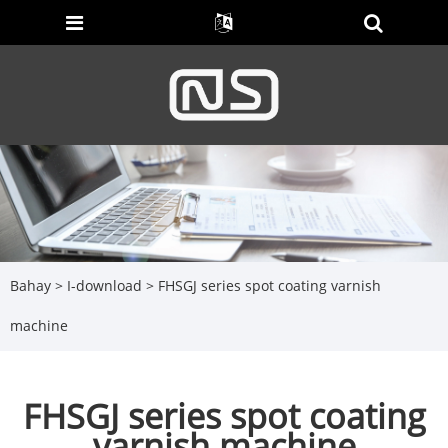
Bahay
>
I-download
> FHSGJ series spot coating varnish
machine
FHSGJ series spot coating
varnish machine