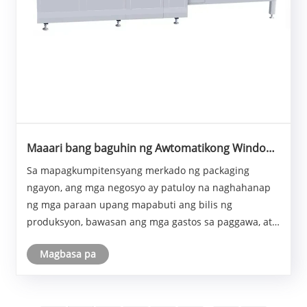
Maaari bang baguhin ng Awtomatikong Window
Patching Machine ang Efficiency ng Packaging at
Sa mapagkumpitensyang merkado ng packaging
Pagtatanghal ng Produkto
ngayon, ang mga negosyo ay patuloy na naghahanap
ng mga paraan upang mapabuti ang bilis ng
produksyon, bawasan ang mga gastos sa paggawa, at
pagandahin ang visual appeal ng kanilang mga
Magbasa pa
produkto. Ang Awtomatikong Window Patching
Machine ay naging mahalagang......