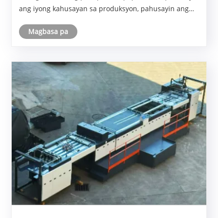
ang iyong kahusayan sa produksyon, pahusayin ang
kalidad ng pag-print, at suportahan ang iyong paglago
Magbasa pa
ng negosyo.