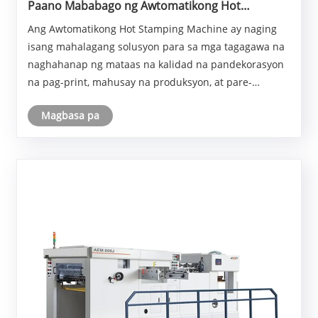
Paano Mababago ng Awtomatikong Hot
Stamping Machine ang Modern Packaging at
Ang Awtomatikong Hot Stamping Machine ay naging
Printing Production
isang mahalagang solusyon para sa mga tagagawa na
naghahanap ng mataas na kalidad na pandekorasyon
na pag-print, mahusay na produksyon, at pare-
parehong mga epekto sa pagba-brand. Sa unang
Magbasa pa
talata ng gabay na ito, ipinakilala ng Feihua kung
paano nakaka......