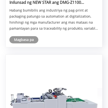
Inilunsad ng NEW STAR ang DMG-Z1100
Automatic Inkjet Coding Machine para sa
Habang bumibilis ang industriya ng pag-print at
Intelligent Variable Printing at Quality Inspection
packaging patungo sa automation at digitalization,
hinihingi ng mga manufacturer ang mas mataas na
pamantayan para sa traceability ng produkto, variable
na data printing, at quality control. Upang matugunan
Magbasa pa
ang mga umuusbong na kinakailangan na ito, op......