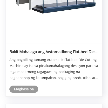
Bakit Mahalaga ang Awtomatikong Flat-bed Die
Cutting Machine para sa High-Precision
Ang pagpili ng tamang Automatic Flat-bed Die Cutting
Packaging Manufacturing
Machine ay isa sa pinakamahalagang desisyon para sa
mga modernong tagagawa ng packaging na
naghahanap ng katumpakan, pagiging produktibo, at
pangmatagalang kakayahang kumita. Nagbibigay ang
Magbasa pa
NEW STAR ng mga advanced na solusyon sa die
cutting na id......