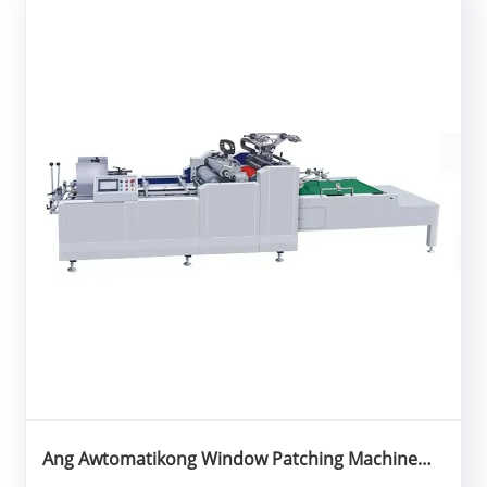
Ang Awtomatikong Window Patching Machine
ang Susi sa Mas Mabilis at Mas De-kalidad na