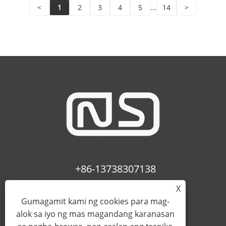
<
1
2
3
4
5
...
14
>
+86-13738307138
X
info@newstar-machine.com
Gumagamit kami ng cookies para mag-
alok sa iyo ng mas magandang karanasan