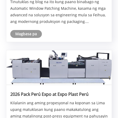
Tinutuklas ng blog na ito kung paano binabago ng
Produksyon ng Packaging
Automatic Window Patching Machine, kasama ng mga
advanced na solusyon sa engineering mula sa Feihua,
ang modernong produksyon ng packaging.
Ipinapaliwanag nito ang mga prinsipyong gumagana,
Magbasa pa
feature, application, teknikal na parameter, benepisyo,
at in......
2026 Pack Perú Expo at Expo Plast Perú
Kilalanin ang aming propesyonal na koponan sa Lima
upang matuklasan kung paano makakatulong ang
aming matalinong post-press equipment na pahusayin