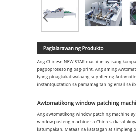
Paglalarawan ng Produkto
Ang Chinese NEW STAR machine ay isang kompa
pagpoproseso ng pag-print. Ang aming Awtomat
iyong pinagkakatiwalaang supplier ng Automat
instantquotation sa pamamagitan ng email sa i
Awtomatikong window patching mach
Ang awtomatikong window patching machine ay is
window pasteng machine sa China sa kasalukuya
katumpakan. Mataas na katatagan at simpleng 