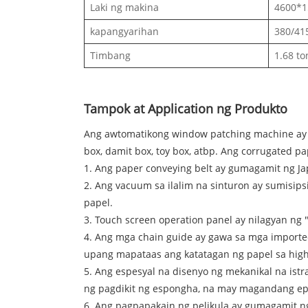
Laki ng makina
4600*
kapangyarihan
380/41
Timbang
1.68 to
Tampok at Application ng Produkto
Ang awtomatikong window patching machine ay a
box, damit box, toy box, atbp. Ang corrugated p
1. Ang paper conveying belt ay gumagamit ng Ja
2. Ang vacuum sa ilalim na sinturon ay sumisi
papel.
3. Touch screen operation panel ay nilagyan ng "
4. Ang mga chain guide ay gawa sa mga imported
upang mapataas ang katatagan ng papel sa hig
5. Ang espesyal na disenyo ng mekanikal na ist
ng pagdikit ng espongha, na may magandang ep
6. Ang pagpapakain ng pelikula ay gumagamit ng 