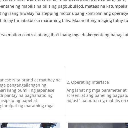
 bentahe ng mabilis na bilis ng pagbubuklod, mataas na katumpaka
ng isang hiwalay na stepping motor upang kontrolin ang operasyon
 ito ay tumatakbo sa maraming bilis. Maaari itong maging tuluy-t
vo motion control, at ang iba't ibang mga de-koryenteng bahagi 
anese Nita brand at matibay na
2. Operating interface
 mga pangangailangan ng
ari kang pumili ng Japanese
Ang lahat ng mga parameter at 
di pantay na paghahatid ng
screen, at ang panel ng pagpapa
isipsip ng papel at
adjust" na buton ng mabilis na
ng lumipat ng maraming mga