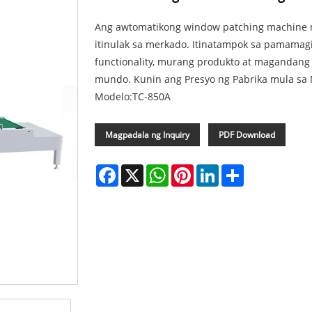
Ang awtomatikong window patching machine 
itinulak sa merkado. Itinatampok sa pamamagita
functionality, murang produkto at magandang
mundo. Kunin ang Presyo ng Pabrika mula sa
Modelo:TC-850A
Magpadala ng Inquiry
PDF Download
Facebook
X
WhatsApp
Pinterest
LinkedIn
Share