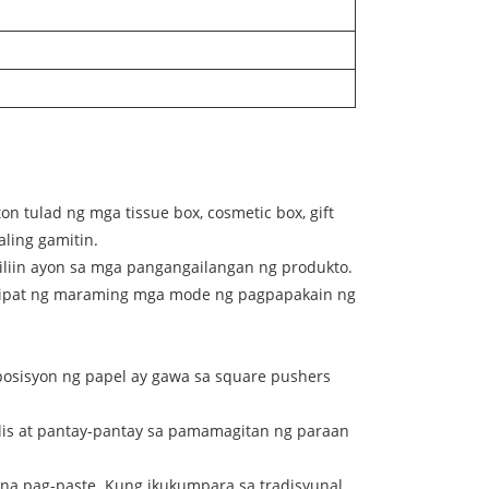
tulad ng mga tissue box, cosmetic box, gift
aling gamitin.
iliin ayon sa mga pangangailangan ng produkto.
lumipat ng maraming mga mode ng pagpapakain ng
posisyon ng papel ay gawa sa square pushers
ilis at pantay-pantay sa pamamagitan ng paraan
y na pag-paste. Kung ikukumpara sa tradisyunal