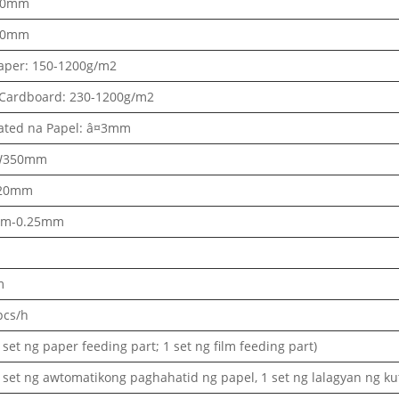
50mm
00mm
paper: 150-1200g/m2
 Cardboard: 230-1200g/m2
ated na Papel: â¤3mm
W350mm
20mm
mm-0.25mm
m
m
pcs/h
1 set ng paper feeding part; 1 set ng film feeding part)
1 set ng awtomatikong paghahatid ng papel, 1 set ng lalagyan ng kut