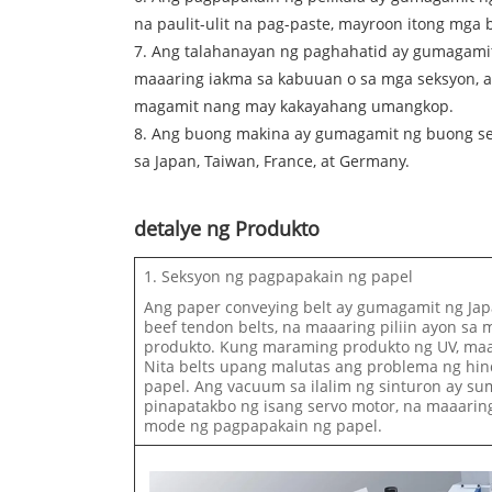
na paulit-ulit na pag-paste, mayroon itong mga
7. Ang talahanayan ng paghahatid ay gumagamit 
maaaring iakma sa kabuuan o sa mga seksyon, at
magamit nang may kakayahang umangkop.
8. Ang buong makina ay gumagamit ng buong ser
sa Japan, Taiwan, France, at Germany.
detalye ng Produkto
1. Seksyon ng pagpapakain ng papel
Ang paper conveying belt ay gumagamit ng Jap
beef tendon belts, na maaaring piliin ayon sa
produkto. Kung maraming produkto ng UV, maa
Nita belts upang malutas ang problema ng hin
papel. Ang vacuum sa ilalim ng sinturon ay sum
pinapatakbo ng isang servo motor, na maaari
mode ng pagpapakain ng papel.