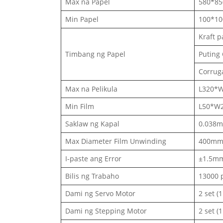
Max na Papel
580*8
Min Papel
100*1
Kraft 
Timbang ng Papel
Puting
Corrug
Max na Pelikula
L320*
Min Film
L50*W
Saklaw ng Kapal
0.038
Max Diameter Film Unwinding
400m
I-paste ang Error
±1.5m
Bilis ng Trabaho
13000 
Dami ng Servo Motor
2 set (
Dami ng Stepping Motor
2 set (