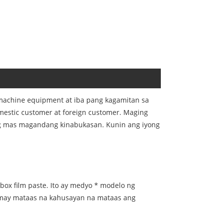
achine equipment at iba pang kagamitan sa
stic customer at foreign customer. Maging
ng mas magandang kinabukasan. Kunin ang iyong
ox film paste. Ito ay medyo * modelo ng
y may mataas na kahusayan na mataas ang