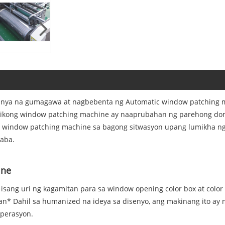
nya na gumagawa at nagbebenta ng Automatic window patching m
ikong window patching machine ay naaprubahan ng parehong dome
ic window patching machine sa bagong sitwasyon upang lumikha 
baba.
ine
ang uri ng kagamitan para sa window opening color box at color b
n* Dahil sa humanized na ideya sa disenyo, ang makinang ito a
operasyon.