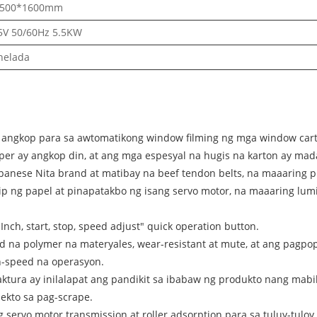
1500*1600mm
5V 50/60Hz 5.5KW
nelada
ngkop para sa awtomatikong window filming ng mga window carton 
aper ay angkop din, at ang mga espesyal na hugis na karton ay mad
panese Nita brand at matibay na beef tendon belts, na maaaring p
psip ng papel at pinapatakbo ng isang servo motor, na maaaring 
Inch, start, stop, speed adjust" quick operation button.
 na polymer na materyales, wear-resistant at mute, at ang pagpo
h-speed na operasyon.
raktura ay inilalapat ang pandikit sa ibabaw ng produkto nang mab
ekto sa pag-scrape.
servo motor transmission at roller adsorption para sa tuluy-tulo