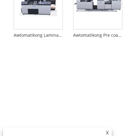
Awtomatikong Laminating Machine ( May Embossing)
Awtomatikong Pre coating Single Face Film Laminating Machine
X