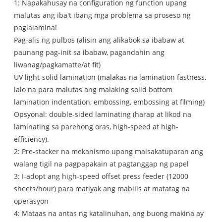
1: Napakahusay na configuration ng function upang
malutas ang iba't ibang mga problema sa proseso ng
paglalamina!
Pag-alis ng pulbos (alisin ang alikabok sa ibabaw at
paunang pag-init sa ibabaw, pagandahin ang
liwanag/pagkamatte/at fit)
UV light-solid lamination (malakas na lamination fastness,
lalo na para malutas ang malaking solid bottom
lamination indentation, embossing, embossing at filming)
Opsyonal: double-sided laminating (harap at likod na
laminating sa parehong oras, high-speed at high-
efficiency).
2: Pre-stacker na mekanismo upang maisakatuparan ang
walang tigil na pagpapakain at pagtanggap ng papel
3: I-adopt ang high-speed offset press feeder (12000
sheets/hour) para matiyak ang mabilis at matatag na
operasyon
4: Mataas na antas ng katalinuhan, ang buong makina ay