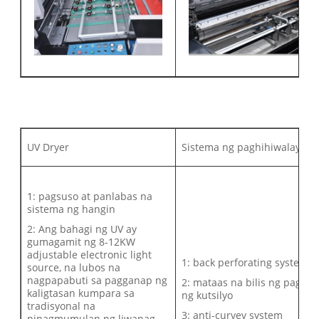
UV Dryer
Sistema ng paghihiwalay
1: pagsuso at panlabas na
sistema ng hangin
2: Ang bahagi ng UV ay
gumagamit ng 8-12KW
adjustable electronic light
1: back perforating system
source, na lubos na
nagpapabuti sa pagganap ng
2: mataas na bilis ng pag-iko
kaligtasan kumpara sa
ng kutsilyo
tradisyonal na
3: anti-curvev system
pinagmumulan ng liwanag