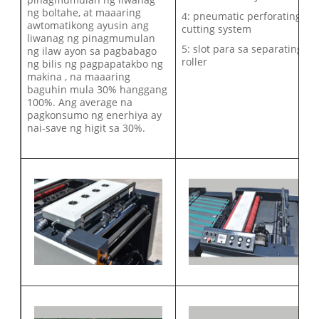
ng boltahe, at maaaring
4: pneumatic perforating
awtomatikong ayusin ang
cutting system
liwanag ng pinagmumulan
5: slot para sa separating
ng ilaw ayon sa pagbabago
roller
ng bilis ng pagpapatakbo ng
makina , na maaaring
baguhin mula 30% hanggang
100%. Ang average na
pagkonsumo ng enerhiya ay
nai-save ng higit sa 30%.