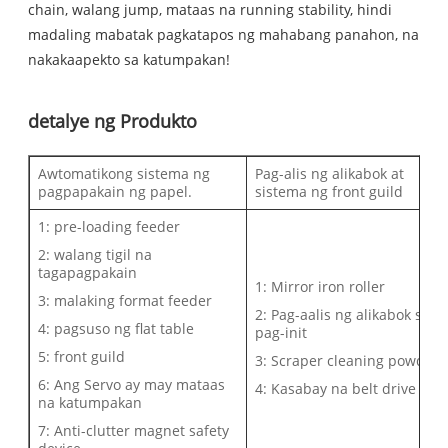
chain, walang jump, mataas na running stability, hindi
madaling mabatak pagkatapos ng mahabang panahon, na
nakakaapekto sa katumpakan!
detalye ng Produkto
Awtomatikong sistema ng
Pag-alis ng alikabok at
pagpapakain ng papel.
sistema ng front guild
1: pre-loading feeder
2: walang tigil na
tagapagpakain
1: Mirror iron roller
3: malaking format feeder
2: Pag-aalis ng alikabok sa
4: pagsuso ng flat table
pag-init
5: front guild
3: Scraper cleaning powder
6: Ang Servo ay may mataas
4: Kasabay na belt drive
na katumpakan
7: Anti-clutter magnet safety