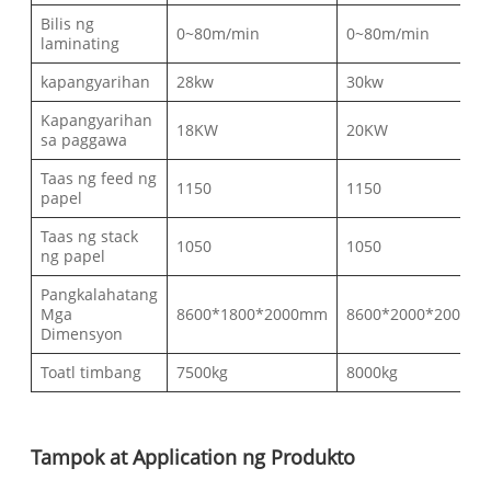
Bilis ng
0~80m/min
0~80m/min
laminating
kapangyarihan
28kw
30kw
Kapangyarihan
18KW
20KW
sa paggawa
Taas ng feed ng
1150
1150
papel
Taas ng stack
1050
1050
ng papel
Pangkalahatang
Mga
8600*1800*2000mm
8600*2000*2000m
Dimensyon
Toatl timbang
7500kg
8000kg
Tampok at Application ng Produkto