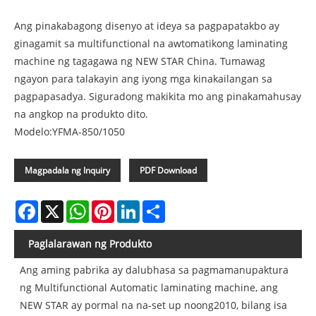
Ang pinakabagong disenyo at ideya sa pagpapatakbo ay
ginagamit sa multifunctional na awtomatikong laminating
machine ng tagagawa ng NEW STAR China. Tumawag
ngayon para talakayin ang iyong mga kinakailangan sa
pagpapasadya. Siguradong makikita mo ang pinakamahusay
na angkop na produkto dito.
Modelo:YFMA-850/1050
Magpadala ng Inquiry
PDF Download
Facebook
X
WhatsApp
Pinterest
LinkedIn
Share
Paglalarawan ng Produkto
Ang aming pabrika ay dalubhasa sa pagmamanupaktura
ng Multifunctional Automatic laminating machine, ang
NEW STAR ay pormal na na-set up noong2010, bilang isa