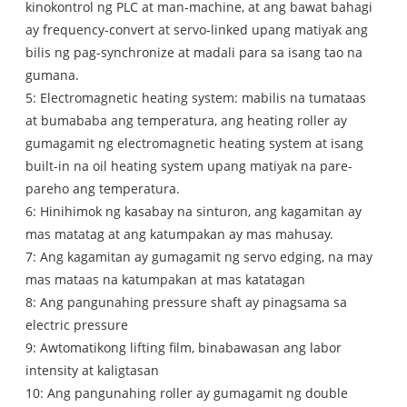
kinokontrol ng PLC at man-machine, at ang bawat bahagi
ay frequency-convert at servo-linked upang matiyak ang
bilis ng pag-synchronize at madali para sa isang tao na
gumana.
5: Electromagnetic heating system: mabilis na tumataas
at bumababa ang temperatura, ang heating roller ay
gumagamit ng electromagnetic heating system at isang
built-in na oil heating system upang matiyak na pare-
pareho ang temperatura.
6: Hinihimok ng kasabay na sinturon, ang kagamitan ay
mas matatag at ang katumpakan ay mas mahusay.
7: Ang kagamitan ay gumagamit ng servo edging, na may
mas mataas na katumpakan at mas katatagan
8: Ang pangunahing pressure shaft ay pinagsama sa
electric pressure
9: Awtomatikong lifting film, binabawasan ang labor
intensity at kaligtasan
10: Ang pangunahing roller ay gumagamit ng double