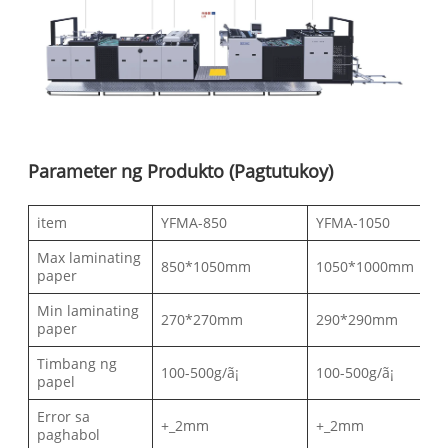
Parameter ng Produkto (Pagtutukoy)
item
YFMA-850
YFMA-1050
Max laminating
850*1050mm
1050*1000mm
paper
Min laminating
270*270mm
290*290mm
paper
Timbang ng
100-500g/ã¡
100-500g/ã¡
papel
Error sa
+_2mm
+_2mm
paghabol