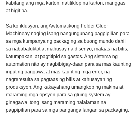
kabilang ang mga karton, natitiklop na karton, manggas,
at higit pa.
Sa konklusyon, ang
Awtomatikong Folder Gluer
Machine
ay naging isang nangungunang pagpipilian para
sa mga kumpanya ng packaging sa buong mundo dahil
sa nababaluktot at mahusay na disenyo, mataas na bilis,
katumpakan, at pagtitipid sa gastos. Ang sistema ng
automation nito ay nagbibigay-daan para sa mas kaunting
input ng paggawa at mas kaunting mga error, na
nagreresulta sa pagtaas ng bilis at kahusayan ng
produksyon. Ang kakayahang umangkop ng makina at
maraming mga opsyon para sa gluing system ay
ginagawa itong isang maraming nalalaman na
pagpipilian para sa mga pangangailangan sa packaging.