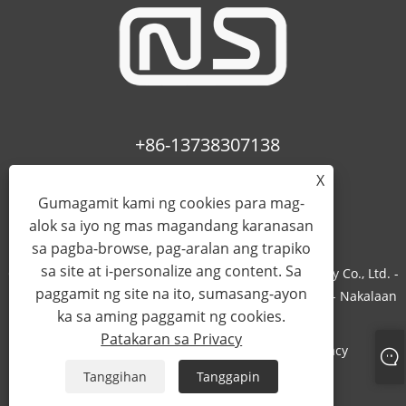
+86-13738307138
X
info@newstar-machine.com
Gumagamit kami ng cookies para mag-
alok sa iyo ng mas magandang karanasan
sa pagba-browse, pag-aralan ang trapiko
sa site at i-personalize ang content. Sa
Copyright © 2022 Wenzhou Feihua Printing Machinery Co., Ltd. -
paggamit ng site na ito, sumasang-ayon
Laminating Machine, Uv Coating Machine, Bopp Film - Nakalaan
ka sa aming paggamit ng cookies.
ang Lahat ng Karapatan.
Patakaran sa Privacy
Links
Sitemap
RSS
XML
Patakaran sa Privacy
Tanggihan
Tanggapin