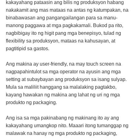
kakayahang pataasin ang bilis ng produksyon habang
nakakamit ang mas mataas na antas ng katumpakan, na
binabawasan ang pangangailangan para sa manu-
manong paggawa at mga pagkakamali. Bukod pa rito,
nagbibigay ito ng higit pang mga benepisyo, tulad ng
flexibility sa produksyon, mataas na kahusayan, at
pagtitipid sa gastos.
Ang makina ay user-friendly, na may touch screen na
nagpapahintulot sa mga operator na ayusin ang mga
setting at subaybayan ang produksyon sa isang sulyap.
Mula sa maliliit hanggang sa malalaking pagtakbo,
kayang hawakan ng makina ang lahat ng uri ng mga
produkto ng packaging.
Ang isa sa mga pakinabang ng makinang ito ay ang
kakayahang umangkop nito. Maaari itong tumanggap ng
malawak na hanay ng mga produkto ng packaging,