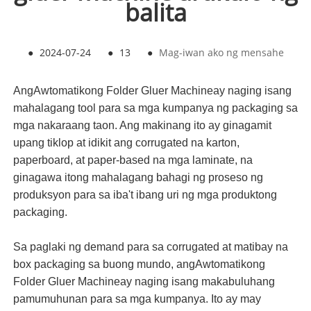
balita
●
2024-07-24
●
13
●
Mag-iwan ako ng mensahe
Ang
Awtomatikong Folder Gluer Machine
ay naging isang
mahalagang tool para sa mga kumpanya ng packaging sa
mga nakaraang taon. Ang makinang ito ay ginagamit
upang tiklop at idikit ang corrugated na karton,
paperboard, at paper-based na mga laminate, na
ginagawa itong mahalagang bahagi ng proseso ng
produksyon para sa iba't ibang uri ng mga produktong
packaging.
Sa paglaki ng demand para sa corrugated at matibay na
box packaging sa buong mundo, ang
Awtomatikong
Folder Gluer Machine
ay naging isang makabuluhang
pamumuhunan para sa mga kumpanya. Ito ay may