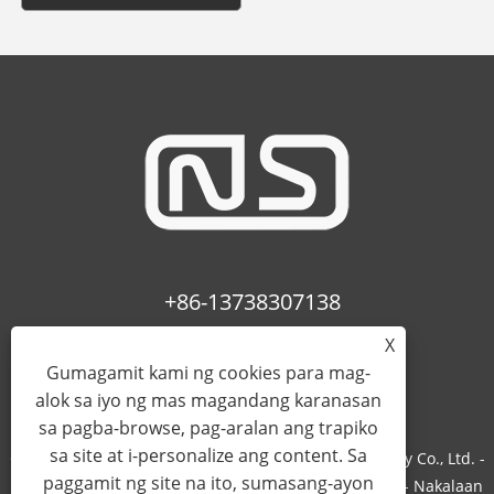
+86-13738307138
X
info@newstar-machine.com
Gumagamit kami ng cookies para mag-
alok sa iyo ng mas magandang karanasan
sa pagba-browse, pag-aralan ang trapiko
sa site at i-personalize ang content. Sa
Copyright © 2022 Wenzhou Feihua Printing Machinery Co., Ltd. -
paggamit ng site na ito, sumasang-ayon
Laminating Machine, Uv Coating Machine, Bopp Film - Nakalaan