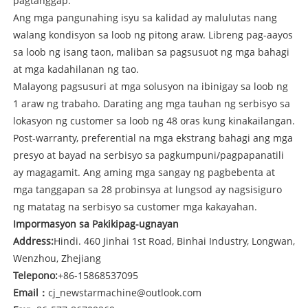
pagtanggap.
Ang mga pangunahing isyu sa kalidad ay malulutas nang
walang kondisyon sa loob ng pitong araw. Libreng pag-aayos
sa loob ng isang taon, maliban sa pagsusuot ng mga bahagi
at mga kadahilanan ng tao.
Malayong pagsusuri at mga solusyon na ibinigay sa loob ng
1 araw ng trabaho. Darating ang mga tauhan ng serbisyo sa
lokasyon ng customer sa loob ng 48 oras kung kinakailangan.
Post-warranty, preferential na mga ekstrang bahagi ang mga
presyo at bayad na serbisyo sa pagkumpuni/pagpapanatili
ay magagamit. Ang aming mga sangay ng pagbebenta at
mga tanggapan sa 28 probinsya at lungsod ay nagsisiguro
ng matatag na serbisyo sa customer mga kakayahan.
Impormasyon sa Pakikipag-ugnayan
Address:
Hindi. 460 Jinhai 1st Road, Binhai Industry, Longwan,
Wenzhou, Zhejiang
Telepono:
+86-15868537095
Email
：
cj_newstarmachine@outlook.com