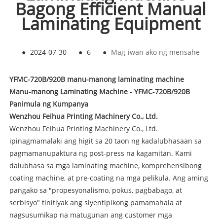
Bagong Efficient Manual
Laminating Equipment
●
2024-07-30
●
6
●
Mag-iwan ako ng mensahe
YFMC-720B/920B manu-manong laminating machine
Manu-manong Laminating Machine - YFMC-720B/920B
Panimula ng Kumpanya
Wenzhou Feihua Printing Machinery Co., Ltd.
Wenzhou Feihua Printing Machinery Co., Ltd.
ipinagmamalaki ang higit sa 20 taon ng kadalubhasaan sa
pagmamanupaktura ng post-press na kagamitan. Kami
dalubhasa sa mga laminating machine, komprehensibong
coating machine, at pre-coating na mga pelikula. Ang aming
pangako sa "propesyonalismo, pokus, pagbabago, at
serbisyo" tinitiyak ang siyentipikong pamamahala at
nagsusumikap na matugunan ang customer mga