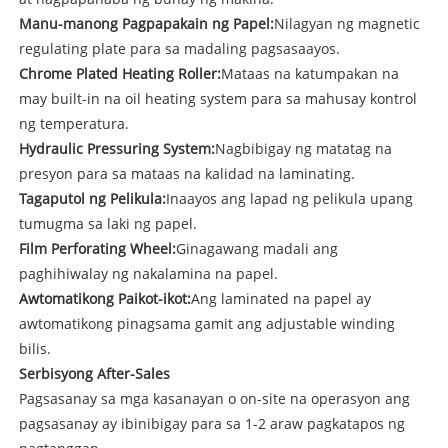
Manu-manong Pagpapakain ng Papel:
Nilagyan ng magnetic
regulating plate para sa madaling pagsasaayos.
Chrome Plated Heating Roller:
Mataas na katumpakan na
may built-in na oil heating system para sa mahusay kontrol
ng temperatura.
Hydraulic Pressuring System:
Nagbibigay ng matatag na
presyon para sa mataas na kalidad na laminating.
Tagaputol ng Pelikula:
Inaayos ang lapad ng pelikula upang
tumugma sa laki ng papel.
Film Perforating Wheel:
Ginagawang madali ang
paghihiwalay ng nakalamina na papel.
Awtomatikong Paikot-ikot:
Ang laminated na papel ay
awtomatikong pinagsama gamit ang adjustable winding
bilis.
Serbisyong After-Sales
Pagsasanay sa mga kasanayan o on-site na operasyon ang
pagsasanay ay ibinibigay para sa 1-2 araw pagkatapos ng