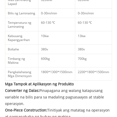
Lapad
Bilis ng Laminating
0-30m/min
0-30m/min
Temperatura ng
60-130 ℃
60-130 ℃
Laminating
Kabuuang
10kw
13kw
Kapangyarihan
Boltahe
380v
380v
Timbang ng
600kg
700kg
Makina
Pangkalahatang
1800*
1300*
1500mm
2200*
1800*
1500mm
Mga Dimensyon
Mga Tampok at Aplikasyon ng Produkto
Converter ng Dalas:
Pinapagana ang walang katapusang
variable na bilis para sa madaling pagsasaayos at stable
operasyon.
One-Piece Construction:
Tinitiyak ang matatag na operasyon
at nagpapahaba ng buhay ng makina.