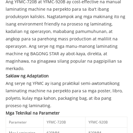
Ang YFMC-720B at YFMC-920B ay cost-effective na manual
laminating machine na perpekto para sa iba't ibang
produksyon kaliskis. Nagtatampok ang mga makinang ito ng
isang environment friendly na proseso ng laminating,
kadalian ng operasyon, mababang pamumuhunan, at
angkop para sa parehong mass production at maliliit na
operasyon. Ang serye ng mga manu-manong laminating
machine ng BAGONG STAR ay abot-kaya, direkta, at
maginhawa, na ginagawa silang popular na pagpipilian sa
merkado.
Saklaw ng Adaptation
Ang serye ng YFMC ay isang praktikal semi-awtomatikong
laminating machine na perpekto para sa mga poster, libro,
polyeto, kulay mga kahon, packaging bag, at iba pang
proseso ng laminating.
Mga Teknikal na Parameter
Parameter
YFMC-720B
YFMC-920B
Max Laminating
620MM
820MM