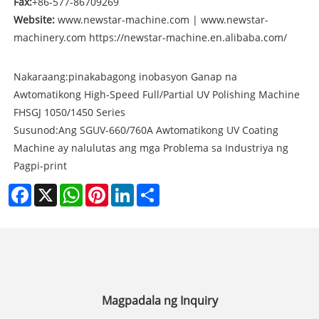
Fax:
+86-577-86709269
Website:
www.newstar-machine.com
|
www.newstar-
machinery.com
https://newstar-machine.en.alibaba.com/
Nakaraang:
pinakabagong inobasyon Ganap na
Awtomatikong High-Speed ​​Full/Partial UV Polishing Machine
FHSGJ 1050/1450 Series
Susunod:
Ang SGUV-660/760A Awtomatikong UV Coating
Machine ay nalulutas ang mga Problema sa Industriya ng
Pagpi-print
Facebook
X
WhatsApp
Pinterest
LinkedIn
Share
Magpadala ng Inquiry