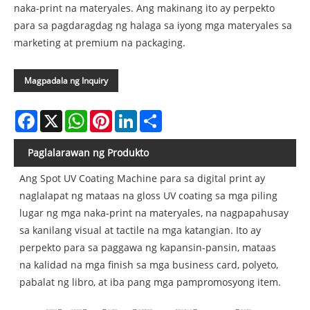
naka-print na materyales. Ang makinang ito ay perpekto
para sa pagdaragdag ng halaga sa iyong mga materyales sa
marketing at premium na packaging.
Magpadala ng Inquiry
Facebook
X
WhatsApp
Pinterest
LinkedIn
Share
Paglalarawan ng Produkto
Ang Spot UV Coating Machine para sa digital print ay
naglalapat ng mataas na gloss UV coating sa mga piling
lugar ng mga naka-print na materyales, na nagpapahusay
sa kanilang visual at tactile na mga katangian. Ito ay
perpekto para sa paggawa ng kapansin-pansin, mataas
na kalidad na mga finish sa mga business card, polyeto,
pabalat ng libro, at iba pang mga pampromosyong item.