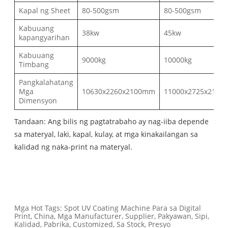
Kapal ng Sheet
80-500gsm
80-500gsm
Kabuuang
38kw
45kw
kapangyarihan
Kabuuang
9000kg
10000kg
Timbang
Pangkalahatang
Mga
10630x2260x2100mm
11000x2725x210
Dimensyon
Tandaan: Ang bilis ng pagtatrabaho ay nag-iiba depende
sa materyal, laki, kapal, kulay, at mga kinakailangan sa
kalidad ng naka-print na materyal.
Mga Hot Tags: Spot UV Coating Machine Para sa Digital
Print, China, Mga Manufacturer, Supplier, Pakyawan, Sipi,
Kalidad, Pabrika, Customized, Sa Stock, Presyo