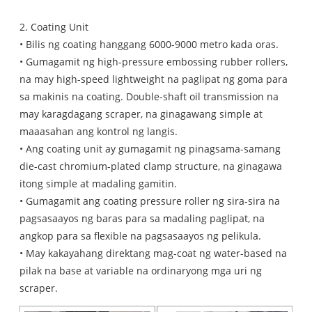
2. Coating Unit
• Bilis ng coating hanggang 6000-9000 metro kada oras.
• Gumagamit ng high-pressure embossing rubber rollers,
na may high-speed lightweight na paglipat ng goma para
sa makinis na coating. Double-shaft oil transmission na
may karagdagang scraper, na ginagawang simple at
maaasahan ang kontrol ng langis.
• Ang coating unit ay gumagamit ng pinagsama-samang
die-cast chromium-plated clamp structure, na ginagawa
itong simple at madaling gamitin.
• Gumagamit ang coating pressure roller ng sira-sira na
pagsasaayos ng baras para sa madaling paglipat, na
angkop para sa flexible na pagsasaayos ng pelikula.
• May kakayahang direktang mag-coat ng water-based na
pilak na base at variable na ordinaryong mga uri ng
scraper.