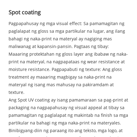
Spot coating
Pagpapahusay ng mga visual effect: Sa pamamagitan ng
paglalapat ng gloss sa mga partikular na lugar, ang ilang
bahagi ng naka-print na materyal ay nagiging mas
maliwanag at kapansin-pansin. Pagtaas ng tibay:
Maaaring protektahan ng gloss layer ang ibabaw ng naka-
print na materyal, na nagpapataas ng wear resistance at
moisture resistance. Pagpapabuti ng texture: Ang gloss
treatment ay maaaring magbigay sa naka-print na
materyal ng isang mas mahusay na pakiramdam at
texture.
Ang Spot UV coating ay isang pamamaraan sa pag-print at
packaging na nagpapahusay ng visual appeal at tibay sa
pamamagitan ng paglalapat ng makintab na finish sa mga
partikular na bahagi ng mga naka-print na materyales.
Binibigyang-diin ng paraang ito ang teksto, mga logo, at