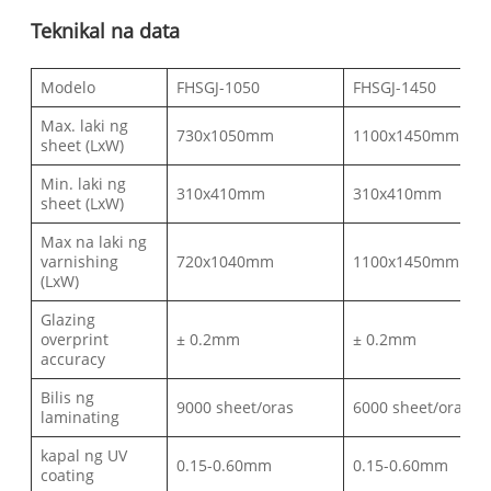
Teknikal na data
Modelo
FHSGJ-1050
FHSGJ-1450
Max. laki ng
730x1050mm
1100x1450mm
sheet (LxW)
Min. laki ng
310x410mm
310x410mm
sheet (LxW)
Max na laki ng
varnishing
720x1040mm
1100x1450mm
(LxW)
Glazing
overprint
± 0.2mm
± 0.2mm
accuracy
Bilis ng
9000 sheet/oras
6000 sheet/oras
laminating
kapal ng UV
0.15-0.60mm
0.15-0.60mm
coating