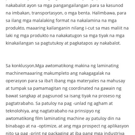
nakabalot ayon sa mga pangangailangan para sa kasunod
na imbakan, transportasyon, o mga benta. Halimbawa, para
sa ilang mga malalaking format na nakalamina na mga
produkto, maaaring kailanganin nilang i-cut sa mas maliit na
laki ng mga produkto na nakakatugon sa mga tiyak na mga
kinakailangan sa pagtutukoy at pagkatapos ay nakabalot.
Sa konklusyon,
Mga awtomatikong makina ng laminating
machine
maaaring makumpleto ang nakagagalak na
operasyon para sa iba't ibang mga materyales na mahusay
at tumpak sa pamamagitan ng coordinated na gawain ng
bawat sangkap at pagsunod sa isang tiyak na proseso ng
pagtatrabaho. Sa patuloy na pag -unlad ng agham at
teknolohiya, ang nagtatrabaho na prinsipyo ng
awtomatikong film laminating machine ay patuloy din na
binabago at na -optimize, at ang mga prospect ng aplikasyon
nito sa pag -print ng packaging at iba pang mga industriya