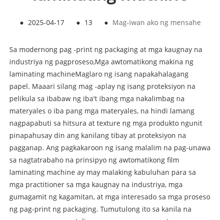
●
2025-04-17
●
13
●
Mag-iwan ako ng mensahe
Sa modernong pag -print ng packaging at mga kaugnay na
industriya ng pagproseso,
Mga awtomatikong makina ng
laminating machine
Maglaro ng isang napakahalagang
papel. Maaari silang mag -aplay ng isang proteksiyon na
pelikula sa ibabaw ng iba't ibang mga nakalimbag na
materyales o iba pang mga materyales, na hindi lamang
nagpapabuti sa hitsura at texture ng mga produkto ngunit
pinapahusay din ang kanilang tibay at proteksiyon na
pagganap. Ang pagkakaroon ng isang malalim na pag-unawa
sa nagtatrabaho na prinsipyo ng awtomatikong film
laminating machine ay may malaking kabuluhan para sa
mga practitioner sa mga kaugnay na industriya, mga
gumagamit ng kagamitan, at mga interesado sa mga proseso
ng pag-print ng packaging. Tumutulong ito sa kanila na