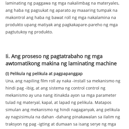
laminating ng paggawa ng mga nakalimbag na materyales,
ang haba ng pagsukat ng aparato ay maaaring tumpak na
makontrol ang haba ng bawat roll ng mga nakalamina na
produkto upang matiyak ang pagkakapare-pareho ng mga
pagtutukoy ng produkto.
Ii. Ang proseso ng pagtatrabaho ng mga
awtomatikong makina ng laminating machine
(I) Pelikula ng pelikula at pagpapanggap
Una, ang napiling film roll ay naka -install sa mekanismo ng
hindi pag -ibig, at ang sistema ng control control ng
mekanismo ay una nang itinakda ayon sa mga parameter
tulad ng materyal, kapal, at lapad ng pelikula. Matapos
simulan ang mekanismo ng hindi nagaganyak, ang pelikula
ay nagsisimula na dahan -dahang pinakawalan sa ilalim ng
traksyon ng pag -igting at dumaan sa isang serye ng mga