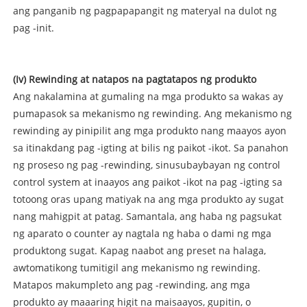
ang panganib ng pagpapapangit ng materyal na dulot ng
pag -init.
(Iv) Rewinding at natapos na pagtatapos ng produkto
Ang nakalamina at gumaling na mga produkto sa wakas ay
pumapasok sa mekanismo ng rewinding. Ang mekanismo ng
rewinding ay pinipilit ang mga produkto nang maayos ayon
sa itinakdang pag -igting at bilis ng paikot -ikot. Sa panahon
ng proseso ng pag -rewinding, sinusubaybayan ng control
control system at inaayos ang paikot -ikot na pag -igting sa
totoong oras upang matiyak na ang mga produkto ay sugat
nang mahigpit at patag. Samantala, ang haba ng pagsukat
ng aparato o counter ay nagtala ng haba o dami ng mga
produktong sugat. Kapag naabot ang preset na halaga,
awtomatikong tumitigil ang mekanismo ng rewinding.
Matapos makumpleto ang pag -rewinding, ang mga
produkto ay maaaring higit na maisaayos, gupitin, o