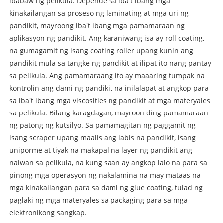
ibabaw ng pelikula. Depende sa iba't ibang mga
kinakailangan sa proseso ng laminating at mga uri ng
pandikit, mayroong iba't ibang mga pamamaraan ng
aplikasyon ng pandikit. Ang karaniwang isa ay roll coating,
na gumagamit ng isang coating roller upang kunin ang
pandikit mula sa tangke ng pandikit at ilipat ito nang pantay
sa pelikula. Ang pamamaraang ito ay maaaring tumpak na
kontrolin ang dami ng pandikit na inilalapat at angkop para
sa iba't ibang mga viscosities ng pandikit at mga materyales
sa pelikula. Bilang karagdagan, mayroon ding pamamaraan
ng patong ng kutsilyo. Sa pamamagitan ng paggamit ng
isang scraper upang maalis ang labis na pandikit, isang
uniporme at tiyak na makapal na layer ng pandikit ang
naiwan sa pelikula, na kung saan ay angkop lalo na para sa
pinong mga operasyon ng nakalamina na may mataas na
mga kinakailangan para sa dami ng glue coating, tulad ng
paglaki ng mga materyales sa packaging para sa mga
elektronikong sangkap.