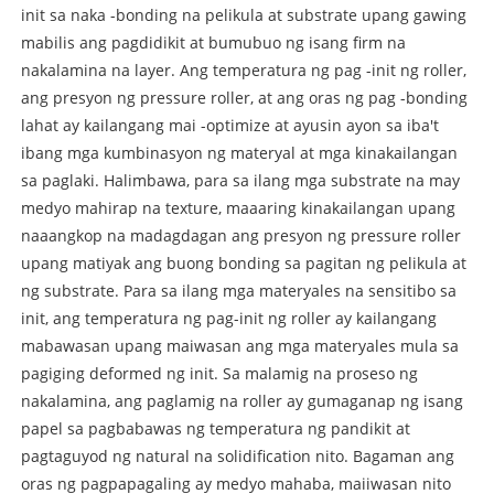
init sa naka -bonding na pelikula at substrate upang gawing
mabilis ang pagdidikit at bumubuo ng isang firm na
nakalamina na layer. Ang temperatura ng pag -init ng roller,
ang presyon ng pressure roller, at ang oras ng pag -bonding
lahat ay kailangang mai -optimize at ayusin ayon sa iba't
ibang mga kumbinasyon ng materyal at mga kinakailangan
sa paglaki. Halimbawa, para sa ilang mga substrate na may
medyo mahirap na texture, maaaring kinakailangan upang
naaangkop na madagdagan ang presyon ng pressure roller
upang matiyak ang buong bonding sa pagitan ng pelikula at
ng substrate. Para sa ilang mga materyales na sensitibo sa
init, ang temperatura ng pag-init ng roller ay kailangang
mabawasan upang maiwasan ang mga materyales mula sa
pagiging deformed ng init. Sa malamig na proseso ng
nakalamina, ang paglamig na roller ay gumaganap ng isang
papel sa pagbabawas ng temperatura ng pandikit at
pagtaguyod ng natural na solidification nito. Bagaman ang
oras ng pagpapagaling ay medyo mahaba, maiiwasan nito