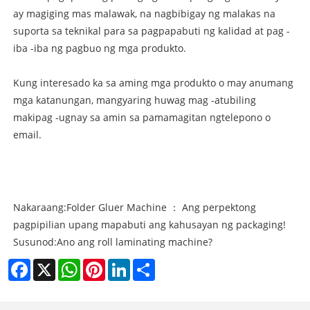
ay magiging mas malawak, na nagbibigay ng malakas na
suporta sa teknikal para sa pagpapabuti ng kalidad at pag -
iba -iba ng pagbuo ng mga produkto.
Kung interesado ka sa aming mga produkto o may anumang
mga katanungan, mangyaring huwag mag -atubiling
makipag -ugnay sa amin sa pamamagitan ng
telepono o
email.
Nakaraang:
Folder Gluer Machine ： Ang perpektong
pagpipilian upang mapabuti ang kahusayan ng packaging!
Susunod:
Ano ang roll laminating machine?
Facebook
X
WhatsApp
Pinterest
LinkedIn
Share