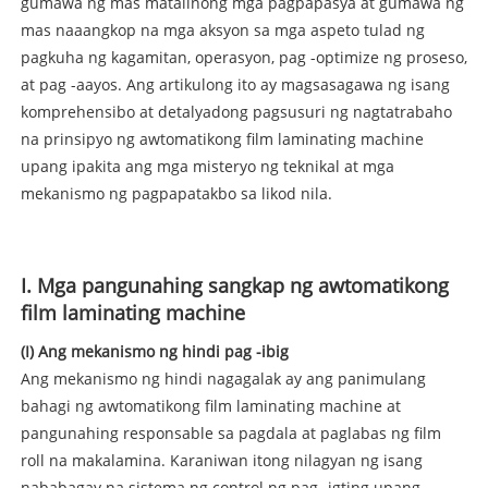
gumawa ng mas matalinong mga pagpapasya at gumawa ng
mas naaangkop na mga aksyon sa mga aspeto tulad ng
pagkuha ng kagamitan, operasyon, pag -optimize ng proseso,
at pag -aayos. Ang artikulong ito ay magsasagawa ng isang
komprehensibo at detalyadong pagsusuri ng nagtatrabaho
na prinsipyo ng awtomatikong film laminating machine
upang ipakita ang mga misteryo ng teknikal at mga
mekanismo ng pagpapatakbo sa likod nila.
I. Mga pangunahing sangkap ng awtomatikong
film laminating machine
(I) Ang mekanismo ng hindi pag -ibig
Ang mekanismo ng hindi nagagalak ay ang panimulang
bahagi ng awtomatikong film laminating machine at
pangunahing responsable sa pagdala at paglabas ng film
roll na makalamina. Karaniwan itong nilagyan ng isang
nababagay na sistema ng control ng pag -igting upang