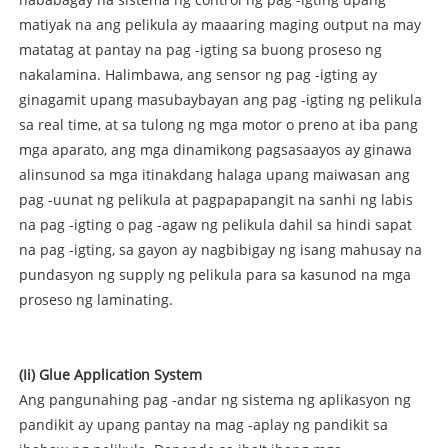
matiyak na ang pelikula ay maaaring maging output na may
matatag at pantay na pag -igting sa buong proseso ng
nakalamina. Halimbawa, ang sensor ng pag -igting ay
ginagamit upang masubaybayan ang pag -igting ng pelikula
sa real time, at sa tulong ng mga motor o preno at iba pang
mga aparato, ang mga dinamikong pagsasaayos ay ginawa
alinsunod sa mga itinakdang halaga upang maiwasan ang
pag -uunat ng pelikula at pagpapapangit na sanhi ng labis
na pag -igting o pag -agaw ng pelikula dahil sa hindi sapat
na pag -igting, sa gayon ay nagbibigay ng isang mahusay na
pundasyon ng supply ng pelikula para sa kasunod na mga
proseso ng laminating.
(Ii) Glue Application System
Ang pangunahing pag -andar ng sistema ng aplikasyon ng
pandikit ay upang pantay na mag -aplay ng pandikit sa