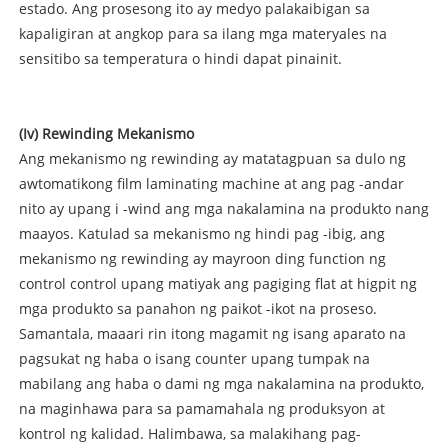
estado. Ang prosesong ito ay medyo palakaibigan sa
kapaligiran at angkop para sa ilang mga materyales na
sensitibo sa temperatura o hindi dapat pinainit.
(Iv) Rewinding Mekanismo
Ang mekanismo ng rewinding ay matatagpuan sa dulo ng
awtomatikong film laminating machine at ang pag -andar
nito ay upang i -wind ang mga nakalamina na produkto nang
maayos. Katulad sa mekanismo ng hindi pag -ibig, ang
mekanismo ng rewinding ay mayroon ding function ng
control control upang matiyak ang pagiging flat at higpit ng
mga produkto sa panahon ng paikot -ikot na proseso.
Samantala, maaari rin itong magamit ng isang aparato na
pagsukat ng haba o isang counter upang tumpak na
mabilang ang haba o dami ng mga nakalamina na produkto,
na maginhawa para sa pamamahala ng produksyon at
kontrol ng kalidad. Halimbawa, sa malakihang pag-