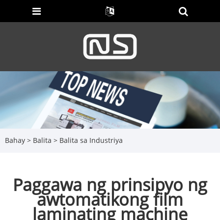
Bahay
>
Balita
>
Balita sa Industriya
Paggawa ng prinsipyo ng
awtomatikong film
laminating machine