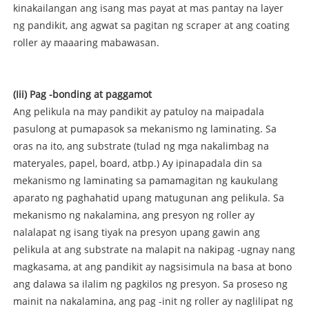
kinakailangan ang isang mas payat at mas pantay na layer
ng pandikit, ang agwat sa pagitan ng scraper at ang coating
roller ay maaaring mabawasan.
(Iii) Pag -bonding at paggamot
Ang pelikula na may pandikit ay patuloy na maipadala
pasulong at pumapasok sa mekanismo ng laminating. Sa
oras na ito, ang substrate (tulad ng mga nakalimbag na
materyales, papel, board, atbp.) Ay ipinapadala din sa
mekanismo ng laminating sa pamamagitan ng kaukulang
aparato ng paghahatid upang matugunan ang pelikula. Sa
mekanismo ng nakalamina, ang presyon ng roller ay
nalalapat ng isang tiyak na presyon upang gawin ang
pelikula at ang substrate na malapit na nakipag -ugnay nang
magkasama, at ang pandikit ay nagsisimula na basa at bono
ang dalawa sa ilalim ng pagkilos ng presyon. Sa proseso ng
mainit na nakalamina, ang pag -init ng roller ay naglilipat ng