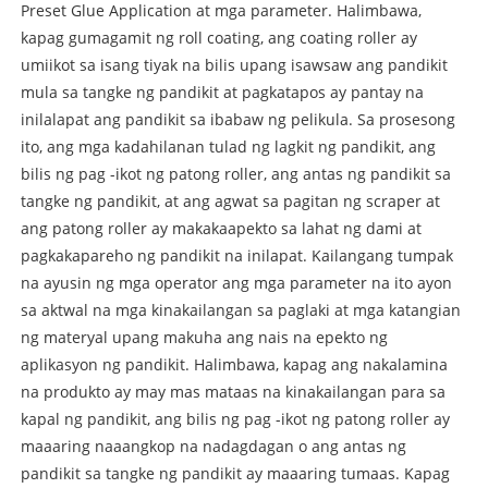
Preset Glue Application at mga parameter. Halimbawa,
kapag gumagamit ng roll coating, ang coating roller ay
umiikot sa isang tiyak na bilis upang isawsaw ang pandikit
mula sa tangke ng pandikit at pagkatapos ay pantay na
inilalapat ang pandikit sa ibabaw ng pelikula. Sa prosesong
ito, ang mga kadahilanan tulad ng lagkit ng pandikit, ang
bilis ng pag -ikot ng patong roller, ang antas ng pandikit sa
tangke ng pandikit, at ang agwat sa pagitan ng scraper at
ang patong roller ay makakaapekto sa lahat ng dami at
pagkakapareho ng pandikit na inilapat. Kailangang tumpak
na ayusin ng mga operator ang mga parameter na ito ayon
sa aktwal na mga kinakailangan sa paglaki at mga katangian
ng materyal upang makuha ang nais na epekto ng
aplikasyon ng pandikit. Halimbawa, kapag ang nakalamina
na produkto ay may mas mataas na kinakailangan para sa
kapal ng pandikit, ang bilis ng pag -ikot ng patong roller ay
maaaring naaangkop na nadagdagan o ang antas ng
pandikit sa tangke ng pandikit ay maaaring tumaas. Kapag