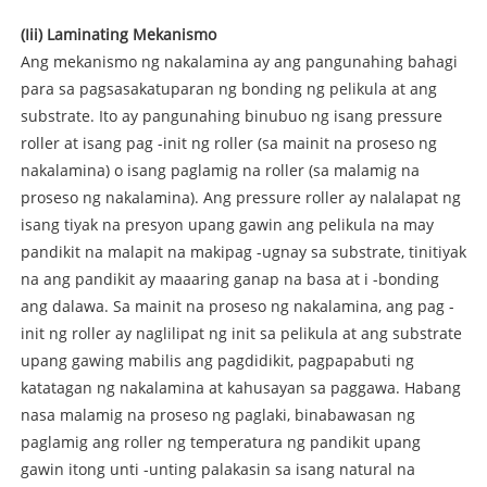
(Iii) Laminating Mekanismo
Ang mekanismo ng nakalamina ay ang pangunahing bahagi
para sa pagsasakatuparan ng bonding ng pelikula at ang
substrate. Ito ay pangunahing binubuo ng isang pressure
roller at isang pag -init ng roller (sa mainit na proseso ng
nakalamina) o isang paglamig na roller (sa malamig na
proseso ng nakalamina). Ang pressure roller ay nalalapat ng
isang tiyak na presyon upang gawin ang pelikula na may
pandikit na malapit na makipag -ugnay sa substrate, tinitiyak
na ang pandikit ay maaaring ganap na basa at i -bonding
ang dalawa. Sa mainit na proseso ng nakalamina, ang pag -
init ng roller ay naglilipat ng init sa pelikula at ang substrate
upang gawing mabilis ang pagdidikit, pagpapabuti ng
katatagan ng nakalamina at kahusayan sa paggawa. Habang
nasa malamig na proseso ng paglaki, binabawasan ng
paglamig ang roller ng temperatura ng pandikit upang
gawin itong unti -unting palakasin sa isang natural na