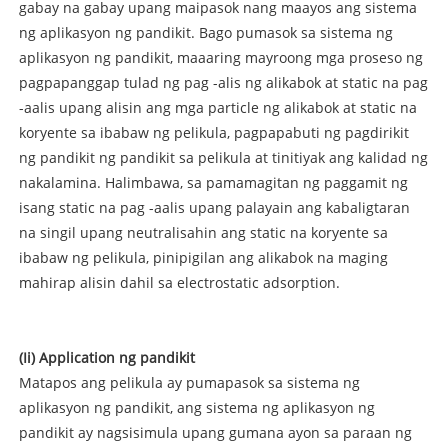
gabay na gabay upang maipasok nang maayos ang sistema
ng aplikasyon ng pandikit. Bago pumasok sa sistema ng
aplikasyon ng pandikit, maaaring mayroong mga proseso ng
pagpapanggap tulad ng pag -alis ng alikabok at static na pag
-aalis upang alisin ang mga particle ng alikabok at static na
koryente sa ibabaw ng pelikula, pagpapabuti ng pagdirikit
ng pandikit ng pandikit sa pelikula at tinitiyak ang kalidad ng
nakalamina. Halimbawa, sa pamamagitan ng paggamit ng
isang static na pag -aalis upang palayain ang kabaligtaran
na singil upang neutralisahin ang static na koryente sa
ibabaw ng pelikula, pinipigilan ang alikabok na maging
mahirap alisin dahil sa electrostatic adsorption.
(Ii) Application ng pandikit
Matapos ang pelikula ay pumapasok sa sistema ng
aplikasyon ng pandikit, ang sistema ng aplikasyon ng
pandikit ay nagsisimula upang gumana ayon sa paraan ng